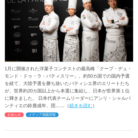
1月に開催された洋菓子コンテストの最高峰「クープ・デュ・
モンド・ドゥ・ラ・パティスリー」。約50カ国での国内予選
を経て、大陸予選を勝ち抜いたパティシエ界のエリートたち
が、世界約20カ国以上から本選に集結し、日本が世界第１位
に輝きました。 日本代表チームリーダーにアンリ・シャルパ
ンティエの鈴鹿成年、団
続きを読む
お知らせ
メディア掲載情報