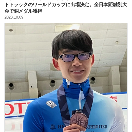
バックハウスイリエ
トトラックのワールドカップに出場決定。全日本距離別大
会で銅メダル獲得
プライバシーポリシー
2023.10.09
アクセスマップ
English
サイトマップ