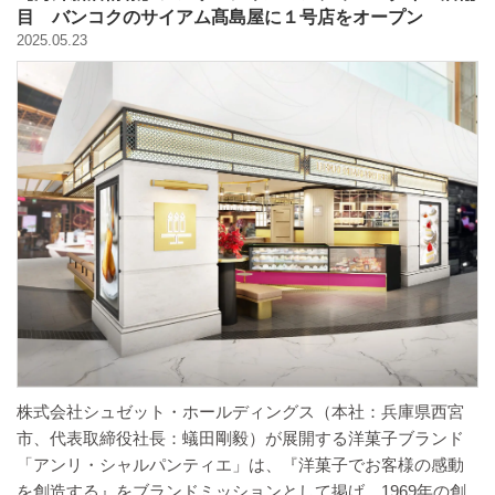
バックハウスイリエ
目 バンコクのサイアム髙島屋に１号店をオープン
2025.05.23
プライバシーポリシー
アクセスマップ
English
サイトマップ
株式会社シュゼット・ホールディングス（本社：兵庫県西宮
市、代表取締役社長：蟻田剛毅）が展開する洋菓子ブランド
「アンリ・シャルパンティエ」は、『洋菓子でお客様の感動
を創造する』をブランドミッションとして掲げ、1969年の創