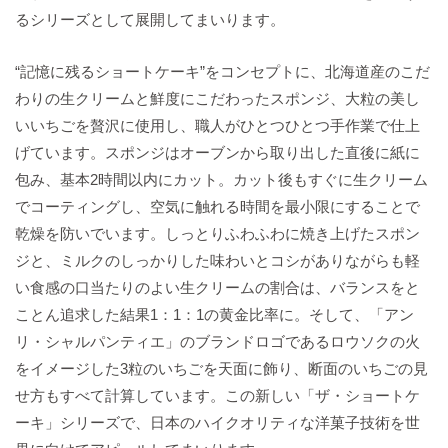
るシリーズとして展開してまいります。
“記憶に残るショートケーキ”をコンセプトに、北海道産のこだ
わりの生クリームと鮮度にこだわったスポンジ、大粒の美し
いいちごを贅沢に使用し、職人がひとつひとつ手作業で仕上
げています。スポンジはオーブンから取り出した直後に紙に
包み、基本2時間以内にカット。カット後もすぐに生クリーム
でコーティングし、空気に触れる時間を最小限にすることで
乾燥を防いでいます。しっとりふわふわに焼き上げたスポン
ジと、ミルクのしっかりした味わいとコシがありながらも軽
い食感の口当たりのよい生クリームの割合は、バランスをと
ことん追求した結果1：1：1の黄金比率に。そして、「アン
リ・シャルパンティエ」のブランドロゴであるロウソクの火
をイメージした3粒のいちごを天面に飾り、断面のいちごの見
せ方もすべて計算しています。この新しい「ザ・ショートケ
ーキ」シリーズで、日本のハイクオリティな洋菓子技術を世