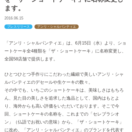
バックハウスイリエ
ます。
プライバシーポリシー
2016.06.15
アクセスマップ
プレスリリース
アンリ・シャルパンティエ
English
サイトマップ
「アンリ・シャルパンティエ」は、6月15日（水）より、ショ
ートケーキ全4種類を「ザ・ショートケーキ」に名称変更し、
全国58店舗で提供します。
ひとつひとつ手作りにこだわった繊細で美しいアンリ・シャ
ルパンティエのデセールや生ケーキの数々。
その中でも、いちごのショートケーキは、美味しさはもちろ
ん、見た目の美しさを追求した逸品として、国内はもとよ
り、海外からも高い評価をいただいております。そこで今
回、ショートケーキの名称を、これまでの「セレブラシオ
ン」（仏語でお祝いの意味）から、「ザ・ショートケーキ」
に改め、「アンリ・シャルパンティエ」のブランドを代表す