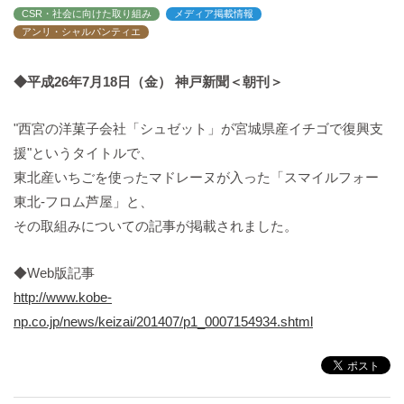
バックハウスイリエ
CSR・社会に向けた取り組み
メディア掲載情報
アンリ・シャルパンティエ
プライバシーポリシー
アクセスマップ
◆平成26年7月18日（金） 神戸新聞＜朝刊＞
English
サイトマップ
"西宮の洋菓子会社「シュゼット」が宮城県産イチゴで復興支
援"というタイトルで、
東北産いちごを使ったマドレーヌが入った「スマイルフォー
東北‐フロム芦屋」と、
その取組みについての記事が掲載されました。
◆Web版記事
http://www.kobe-
np.co.jp/news/keizai/201407/p1_0007154934.shtml