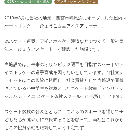
CSR・社会に向けた取り組み
アンリ・シャルパンティエ
バックハウスイリエ
プライバシーポリシー
2013年8月に当社の地元・西宮市鳴尾浜にオープンした屋内ス
アクセスマップ
ケートリンク、「
ひょうご西宮アイスアリーナ
」。
English
県スケート連盟、アイスホッケー連盟などでつくる一般社団
サイトマップ
法人「ひょうごスケート」が建設した施設です。
当施設では、未来のオリンピック選手を目指すスケートやア
イスホッケーの選手育成を図りたいとしています。当社㈱シ
ュゼットはこの趣旨に賛同し、社会貢献として当施設で開催
されている小中学生を対象としたスケート教室「アンリ・シ
ャルパンティエ スケート体験スクール」に協賛しています。
スケート競技の普及とともに、これらのスポーツを通じて子
どもたちが健やかに成長することを願って、当社はこれから
もこの協賛活動を継続していく予定です。