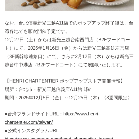
なお、台北信義新光三越A11店でのポップアップ終了後は、台
湾各地でも順次開催予定です。
12月27日（土）からは新光三越台南西門店（B2Fフードコー
ト）にて、2026年1月16日（金）からは新光三越高雄左営店
（3F新幹線連絡口）にて、さらに2月12日（木）からは新光三
越台中中港店（B2Fフードコート）にて展開いたします。
【HENRI CHARPENTIER ポップアップストア開催情報】
場所：台北市・新光三越信義店A11館 1階
期間：2025年12月5日（金）～12月25日（木）〈3週間限定〉
■台湾ブランドサイトURL：
https://www.henri-
charpentier.com/taiwan/
■公式インスタグラムURL：
https://www.instagram.com/henri_charpentier_taiwan/