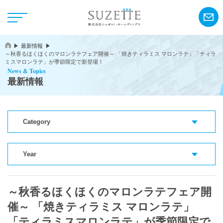
最新情報
～秋香るほくほくのマロンラテフェア開催～ 「焼きティラミス マロンラテ」「ティラ
ミスマロンラテ」が季節限定で新登場！
News & Topics
最新情報
NEWS
Category
CSR
Year
アンリ・シャルパンティエ
～秋香るほくほくのマロンラテフェア開
シーキューブ
催～ 「焼きティラミス マロンラテ」
カサネオ
「ティラミスマロンラテ」が季節限定で