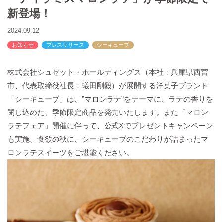
バックハウスイリエ
新登場！
プライバシーポリシー
2024.09.12
アクセスマップ
お知らせ
プレスリリース
シーキューブ
English
サイトマップ
株式会社シュゼット・ホールディングス（本社：兵庫県西宮
市、代表取締役社長：蟻田剛毅）が展開する洋菓子ブランド
「シーキューブ」は、”マロンラテ”をテーマに、ラテの香りを
閉じ込めた、季節限定商品を発売いたします。また「マロン
ラテフェア」開催に伴って、公式Xでプレゼントキャンペーン
も実施。食欲の秋に、シーキューブのこだわりが詰まったマ
ロンラテスイーツをご堪能ください。