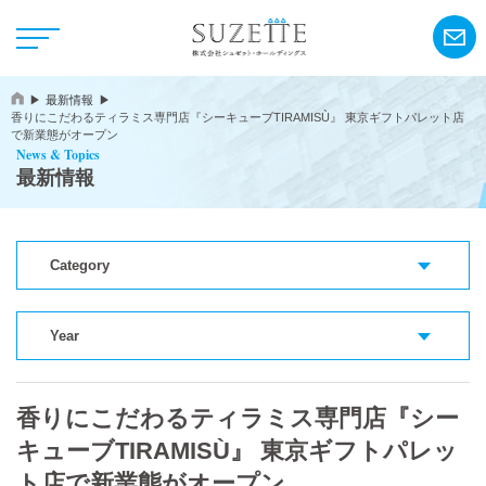
最新情報
香りにこだわるティラミス専門店『シーキューブTIRAMISÙ』 東京ギフトパレット店
で新業態がオープン
News & Topics
最新情報
NEWS
Category
CSR
Year
アンリ・シャルパンティエ
香りにこだわるティラミス専門店『シー
シーキューブ
キューブTIRAMISÙ』 東京ギフトパレッ
カサネオ
ト店で新業態がオープン