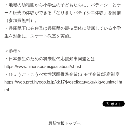
・地域の幼稚園から小学生の子どもたちに、パティシエとケ
ーキ販売の体験ができる「なりきりパティシエ体験」を開催
（参加費無料）。
・兵庫県下に在住又は兵庫県の競技団体に所属している小学
生を対象に、スケート教室を実施。
＜参考＞
・日本創生のための将来世代応援知事同盟とは
https://www.nihonsousei.jp/allabout/shushi
・ひょうご・こうべ女性活躍推進企業(ミモザ企業)認定制度
https://web.pref.hyogo.lg.jp/kk17/jyoseikatuyaku/kigyounintei.ht
ml
最新情報トップへ