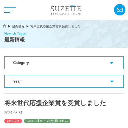
最新情報
将来世代応援企業賞を受賞しました
News & Topics
最新情報
Category
NEWS
CSR
Year
将来世代応援企業賞を受賞しました
アンリ・シャルパンティエ
2024.05.31
シーキューブ
お知らせ
CSR・社会に向けた取り組み
カサネオ