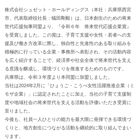
バックハウスイリエ
株式会社シュゼット・ホールディングス（本社：兵庫県西宮
プライバシーポリシー
市、代表取締役社長：蟻田剛毅）は、日本創生のための将来
アクセスマップ
世代応援知事同盟より、『令和６年 将来世代応援企業賞』
English
を受賞しました。この賞は、子育て支援や女性・若者への支
援及び働き方改革に際し、独自性と先進性のある取り組みを
サイトマップ
積極的に行っている企業・事務所へ表彰され、その活動内容
を広く紹介することで、経済界や社会全体で将来世代を支え
る意識を醸成し、環境づくりを推進するためのものです。
兵庫県は、令和３年度より本同盟に加盟しました。
当社は2024年2月に「ひょうご・こうべ女性活躍推進企業（ミ
モザ企業）」に認定されたことに加え、当社の子育て支援制
度や地域社会の将来世代を支える活動を評価いただき受賞に
至りました。
今後も、社員一人ひとりの能力を最大限に発揮できる環境づ
くりと、地方創生につながる活動を継続的に取り組んでまい
ります。