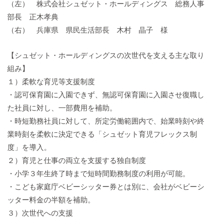
（左） 株式会社シュゼット・ホールディングス 総務人事
部長 正木孝典
（右） 兵庫県 県民生活部長 木村 晶子 様
【シュゼット・ホールディングスの次世代を支える主な取り
組み】
１）柔軟な育児等支援制度
・認可保育園に入園できず、無認可保育園に入園させ復職し
た社員に対し、一部費用を補助。
・時短勤務社員に対して、所定労働範囲内で、始業時刻や終
業時刻を柔軟に決定できる「シュゼット育児フレックス制
度」を導入。
２）育児と仕事の両立を支援する独自制度
・小学３年生終了時まで短時間勤務制度の利用が可能。
・こども家庭庁ベビーシッター券とは別に、会社がベビーシ
ッター料金の半額を補助。
３）次世代への支援