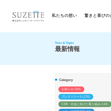
私たちの想い
驚きと喜びの
News & Topics
最新情報
Category
お知らせ
（320）
プレスリリース
（176）
CSR・社会に向けた取り組み
（140）