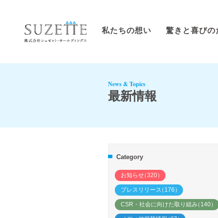
私たちの想い
驚きと喜びの
News & Topics
最新情報
Category
お知らせ
（320）
プレスリリース
（176）
CSR・社会に向けた取り組み
（140）