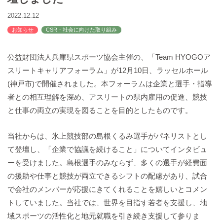
バックハウスイリエ
2022.12.12
プライバシーポリシー
お知らせ
CSR・社会に向けた取り組み
アクセスマップ
English
公益財団法人兵庫県スポーツ協会主催の、「Team HYOGOア
サイトマップ
スリートキャリアフォーラム」が12月10日、ラッセルホール
(神戸市)で開催されました。本フォーラムは企業と選手・指導
者との相互理解を深め、アスリートの県内雇用の促進、競技
と仕事の両立の実現を図ることを目的としたものです。
当社からは、氷上競技部の島根くるみ選手がパネリストとし
て登壇し、「企業で協議を続けること」についてインタビュ
ーを受けました。島根選手のみならず、多くの選手が経費面
の援助や仕事と競技が両立できるシフトの配慮があり、試合
で会社のメンバーが応援にきてくれることを嬉しいとコメン
トしていました。当社では、世界を目指す若者を支援し、地
域スポーツの活性化と地元就職を引き続き支援して参りま