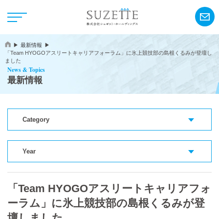
最新情報
「Team HYOGOアスリートキャリアフォーラム」に氷上競技部の島根くるみが登壇し
ました
News & Topics
最新情報
NEWS
Category
CSR
Year
アンリ・シャルパンティエ
「Team HYOGOアスリートキャリアフォ
シーキューブ
ーラム」に氷上競技部の島根くるみが登
カサネオ
壇しました