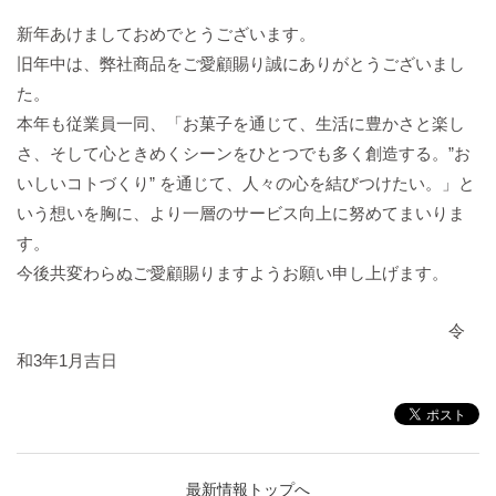
バックハウスイリエ
新年あけましておめでとうございます。
プライバシーポリシー
旧年中は、弊社商品をご愛顧賜り誠にありがとうございまし
アクセスマップ
た。
English
本年も従業員一同、「お菓子を通じて、生活に豊かさと楽し
さ、そして心ときめくシーンをひとつでも多く創造する。”お
サイトマップ
いしいコトづくり” を通じて、人々の心を結びつけたい。」と
いう想いを胸に、より一層のサービス向上に努めてまいりま
す。
今後共変わらぬご愛顧賜りますようお願い申し上げます。
令
和3年1月吉日
最新情報トップへ