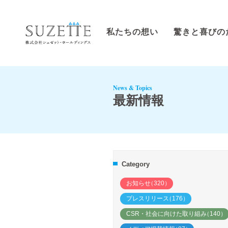
私たちの想い
驚きと喜びの
News & Topics
最新情報
Category
お知らせ
（320）
プレスリリース
（176）
CSR・社会に向けた取り組み
（140）