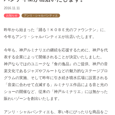
バックハウスイリエ
2016.11.11
プライバシーポリシー
お知らせ
アンリ・シャルパンティエ
アクセスマップ
English
昨年から始まった「踊る！ＫＯＢＥ光のファウンテン」に、
サイトマップ
今年もアンリ・シャルパンティエが出店いたします。
今年も、神戸ルミナリエの継続を応援するために、神戸を代
表する企業によって開催されることが決定いたしました。
神戸ならではのユニークな『食の逸品』のご提供、神戸の音
楽文化であるジャズやフルートなどの魅力的なステージプロ
グラムの実施、そして昨年に引き続き噴水広場に設置される
「音楽に合わせて点滅する」ルミナリエ作品による音と光の
ショーの開催など、従来の「神戸ルミナリエ」には無かった
賑わいゾーンを創出いたします。
アンリ・シャルパンティエも、寒い冬にぴったりな商品をご