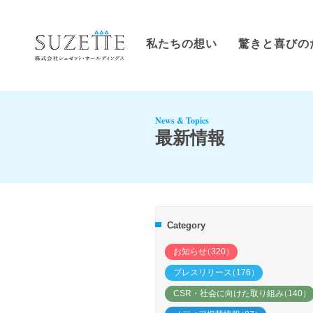
私たちの想い
驚きと喜びの
News & Topics
最新情報
Category
お知らせ
（320）
プレスリリース
（176）
CSR・社会に向けた取り組み
（140）