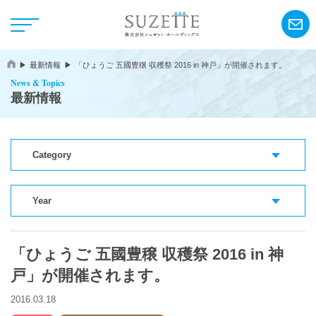
最新情報
「ひょうご 五國豊穣 収穫祭 2016 in 神戸」が開催されます。
News & Topics
最新情報
Category
NEWS
CSR
Year
「ひょうご 五國豊穣 収穫祭 2016 in 神
アンリ・シャルパンティエ
戸」が開催されます。
シーキューブ
2016.03.18
カサネオ