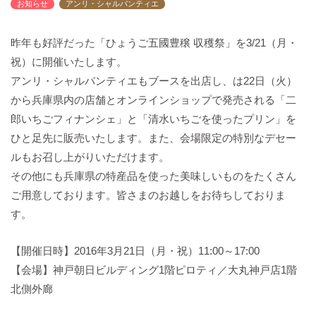
お知らせ
アンリ・シャルパンティエ
バックハウスイリエ
プライバシーポリシー
昨年も好評だった「ひょうご五國豊穣 収穫祭」を3/21（月・
アクセスマップ
祝）に開催いたします。
English
アンリ・シャルパンティエもブースを出店し、は22日（火）
サイトマップ
から兵庫県内の店舗とオンラインショップで発売される「二
郎いちごフィナンシェ」と「清水いちごを使ったプリン」を
ひと足先に販売いたします。また、会場限定の特別なデセー
ルもお召し上がりいただけます。
その他にも兵庫県の特産品を使った美味しいものをたくさん
ご用意しております。皆さまのお越しをお待ちしておりま
す。
【開催日時】2016年3月21日（月・祝）11:00～17:00
【会場】神戸朝日ビルディング1階ピロティ／大丸神戸店1階
北側外廊