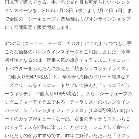
円以下で購入できる、手ごろで見た目も可愛らしいバレンタ
インスイーツを、2016年1月13日（水）より2月14日（日）ま
で全国の「シーキューブ」29店舗およびオンラインショップ
にて期間限定で販売開始します。
3つのC（コーヒー、チーズ、カカオ）にこだわりつつも、手
ごろな価格のバレンタインスイーツをご用意しました。今年
初登場となるのは、定番人気の焼きティラミスにチョコレー
トパウダーをふんだんに加えた「焼きショコラティラミス」
（3個入り594円/税込）と、華やかな3種のベリーと濃厚なチ
ーズクリームをチョコレートサブレで挟んだ「ショコラベリ
ーウィッチ」（2個入り519円/税込）。また、シーキューブの
シグニチャーアイテムである「ティラミス」のバレンタイン
バージョン「バレンタインティラミス」(1,080円/税込) ※はハ
ートのカップがキュートな一品。定番のティラミスといちご
のティラミスを同時に楽しむことができ、シェアして食べて
いただくのがおすすめです。昨年ご好評いただいた「サクッ