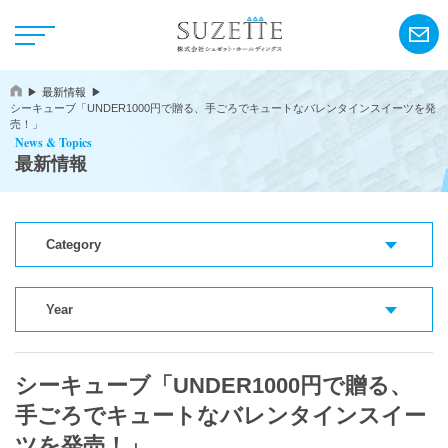
最新情報
シーキューブ「UNDER1000円で贈る、手ごろでキュートなバレンタインスイーツを発
売！」
News & Topics
最新情報
NEWS
Category
CSR
Year
アンリ・シャルパンティエ
シーキューブ「UNDER1000円で贈る、
シーキューブ
手ごろでキュートなバレンタインスイー
カサネオ
ツを発売！」