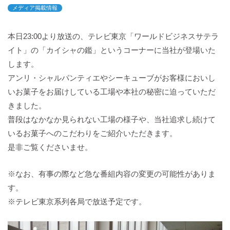
バックハウスイリエ
メディア掲載情報
プライバシーポリシー
本日23:00より放送の、テレビ東京「ワールドビジネスサテラ
アクセスマップ
イト」の「カイシャの鑑」というコーナーに当社が登場いた
English
します。
サイトマップ
アンリ・シャルパンティエやシーキューブがお客様においし
いお菓子をお届けしている工場や本社の秘密に迫っていただ
きました。
普段はなかなか見られない工場の様子や、当社追求し続けて
いるお菓子へのこだわりをご紹介いただきます。
是非ご覧くださいませ。
※なお、有事の際など急な番組内容の変更の可能性がありま
す。
※テレビ東京系列各局で放送予定です。