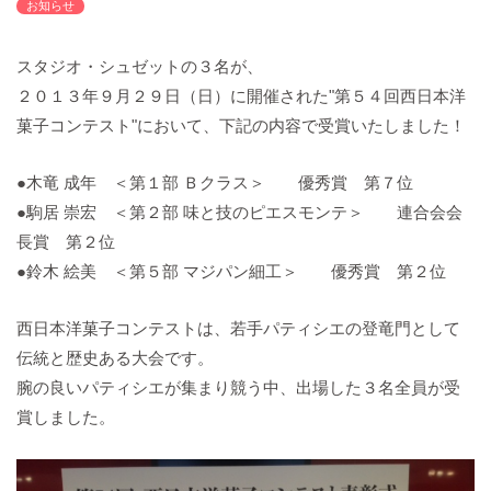
お知らせ
バックハウスイリエ
プライバシーポリシー
スタジオ・シュゼットの３名が、
アクセスマップ
２０１３年９月２９日（日）に開催された"第５４回西日本洋
English
菓子コンテスト"において、下記の内容で受賞いたしました！
サイトマップ
●木竜 成年 ＜第１部 Ｂクラス＞ 優秀賞 第７位
●駒居 崇宏 ＜第２部 味と技のピエスモンテ＞ 連合会会
長賞 第２位
●鈴木 絵美 ＜第５部 マジパン細工＞ 優秀賞 第２位
西日本洋菓子コンテストは、若手パティシエの登竜門として
伝統と歴史ある大会です。
腕の良いパティシエが集まり競う中、出場した３名全員が受
賞しました。