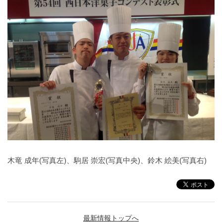
木竜 成年(写真左)、駒居 崇宏(写真中央)、鈴木 絵美(写真右)
最新情報トップへ