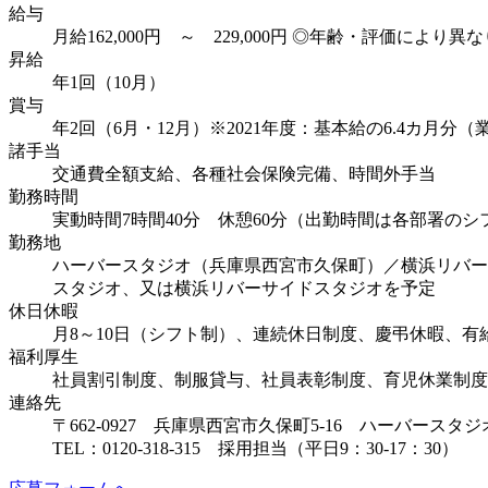
給与
月給162,000円 ～ 229,000円 ◎年齢・評価により異
昇給
年1回（10月）
賞与
年2回（6月・12月）※2021年度：基本給の6.4カ月
諸手当
交通費全額支給、各種社会保険完備、時間外手当
勤務時間
実動時間7時間40分 休憩60分（出勤時間は各部署の
勤務地
ハーバースタジオ（兵庫県西宮市久保町）／横浜リバー
スタジオ、又は横浜リバーサイドスタジオを予定
休日休暇
月8～10日（シフト制）、連続休日制度、慶弔休暇、有給
福利厚生
社員割引制度、制服貸与、社員表彰制度、育児休業制度
連絡先
〒662-0927 兵庫県西宮市久保町5-16 ハーバースタジ
TEL：0120-318-315 採用担当（平日9：30-17：30）